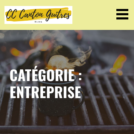
Passer
au
contenu
CC CANTON GUITRES
CATÉGORIE :
ENTREPRISE