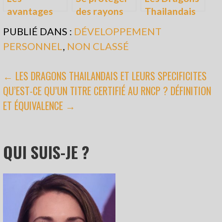
avantages
des rayons
Thailandais
offerts par le
du soleil sur
et leurs
PUBLIÉ DANS :
DÉVELOPPEMENT
coach sportif
sa terrasse,
specificites
PERSONNEL
,
NON CLASSÉ
personnel
comment
faire ?
NAVIGATION
← LES DRAGONS THAILANDAIS ET LEURS SPECIFICITES
QU’EST-CE QU’UN TITRE CERTIFIÉ AU RNCP ? DÉFINITION
DE
ET ÉQUIVALENCE →
L’ARTICLE
QUI SUIS-JE ?