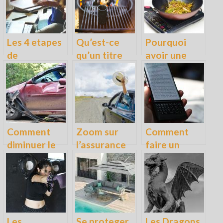
les infos !
Les 4 etapes
Qu’est-ce
Pourquoi
de
qu’un titre
avoir une
construction
certifie au
plaque a
de votre
RNCP ?
induction ?
projet
Definition et
professionne
equivalence
l
Comment
Zoom sur
Comment
diminuer le
l’assurance
faire un
cout de votre
auto et ses
accent sur
assurance
avantages
les lettres en
auto ?
majuscule ?
Les
Se proteger
Les Dragons