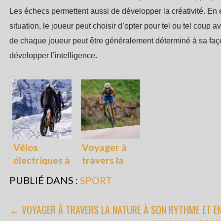
Les échecs permettent aussi de développer la créativité. En e
situation, le joueur peut choisir d’opter pour tel ou tel coup 
de chaque joueur peut être généralement déterminé à sa faço
développer l’intelligence.
Vélos
Voyager à
électriques à
travers la
gros pneus
nature à son
PUBLIÉ DANS :
SPORT
rythme et en
famille
NAVIGATION
← VOYAGER À TRAVERS LA NATURE À SON RYTHME ET EN