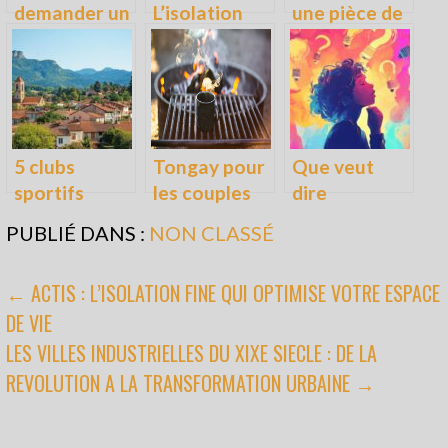
demander un
L’isolation
une pièce de
acte de
fine qui
musique
naissance à
optimise
contemporai
Libourne :
votre espace
ne innovante
toutes les
de vie
étapes à
5 clubs
Tongay pour
Que veut
suivre
sportifs
les couples
dire
incontourna
LGBT : Guide
nardinamouk
PUBLIÉ DANS :
NON CLASSÉ
bles de notre
complet et
? Voyage au
commune
avis pour des
cœur d’une
NAVIGATION
← ACTIS : L’ISOLATION FINE QUI OPTIMISE VOTRE ESPACE
girondine
voyages
expression
DE VIE
reussis
enigmatique
DE
LES VILLES INDUSTRIELLES DU XIXE SIECLE : DE LA
L’ARTICLE
REVOLUTION A LA TRANSFORMATION URBAINE →