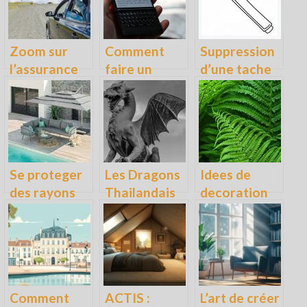
Zoom sur
Comment
Suppression
l’assurance
faire un
d’une tache
auto et ses
accent sur
de marqueur
avantages
les lettres en
sur un
majuscule ?
vetement : le
guide
Se proteger
Les Dragons
Idees de
des rayons
Thailandais
decoration
du soleil sur
et leurs
inspirees de
sa terrasse,
specificites
la nature
comment
faire ?
Comment
ACTIS :
L’art de créer